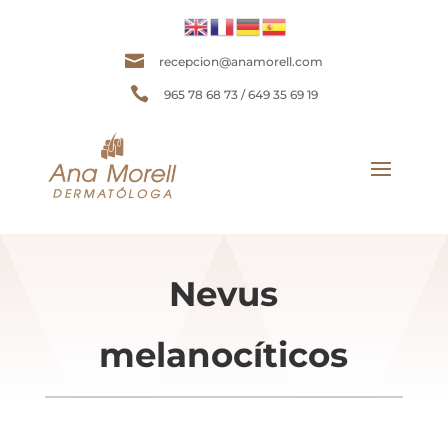

recepcion@anamorell.com

965 78 68 73 / 649 35 69 19
Nevus
melanocíticos