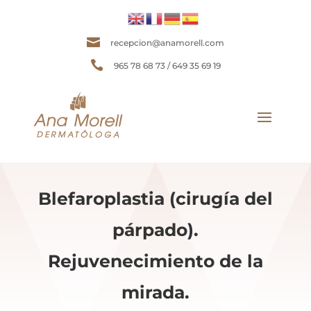

recepcion@anamorell.com

965 78 68 73 / 649 35 69 19
Blefaroplastia (cirugía del
párpado).
Rejuvenecimiento de la
mirada.