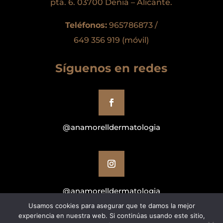
pta. 6. 03700 Denia – Alicante.
Teléfonos:
965786873 /
649 356 919 (móvil)
Síguenos en redes
@anamorelldermatologia
@anamorelldermatologia
Usamos cookies para asegurar que te damos la mejor
experiencia en nuestra web. Si continúas usando este sitio,