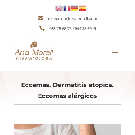

recepcion@anamorell.com

965 78 68 73 / 649 35 69 19
Eccemas. Dermatitis atópica.
Eccemas alérgicos