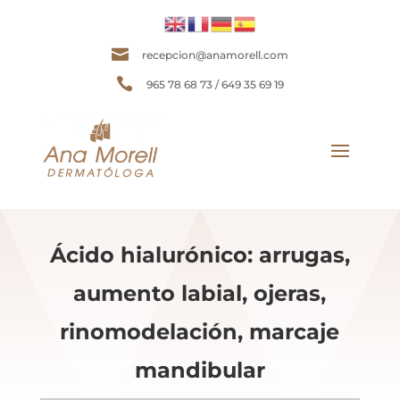

recepcion@anamorell.com

965 78 68 73 / 649 35 69 19
Ácido hialurónico: arrugas,
aumento labial, ojeras,
rinomodelación, marcaje
mandibular